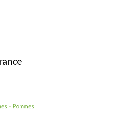
D
rance
ches - Pommes